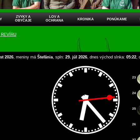
ZVYKY A
LOV A
Y
KRONIKA
PONÚKAME
OBYČAJE
OCHRANA
ho REVÍRU
st 2026
, meniny má
Štefánia
, spln:
29. júl 2026
, dnes východ slnka:
05:22
,