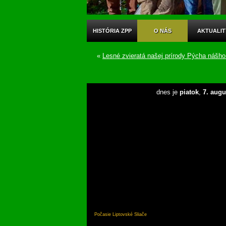
HISTÓRIA ZPP
O NÁS
AKTUALIT
«
Lesné zvieratá našej prírody Pýcha náš
dnes je
piatok
,
7. augu
Počasie Liptovské Sliače