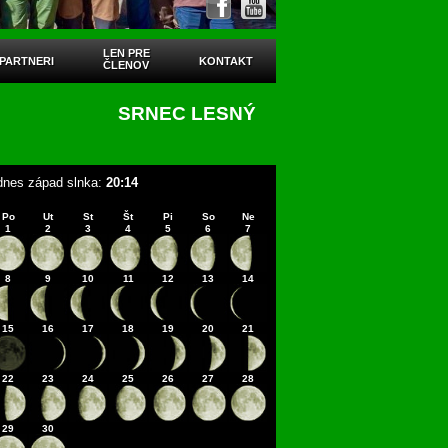
LEN PRE
PARTNERI
KONTAKT
ČLENOV
SRNEC LESNÝ
 dnes západ slnka:
20:14
Po
Ut
St